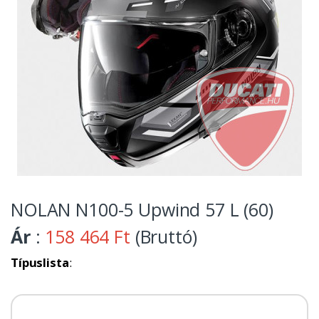
NOLAN N100-5 Upwind 57 L (60)
Ár
:
158 464 Ft
(Bruttó)
Típuslista
: