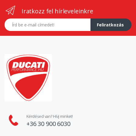
Iratkozz fel hírleveleinkre
E-mail címed
Feliratkozás
Kérdésed van? Hívj minket!
+36 30 900 6030