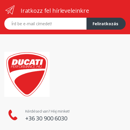
Iratkozz fel hírleveleinkre
E-mail címed
Feliratkozás
Kérdésed van? Hívj minket!
+36 30 900 6030