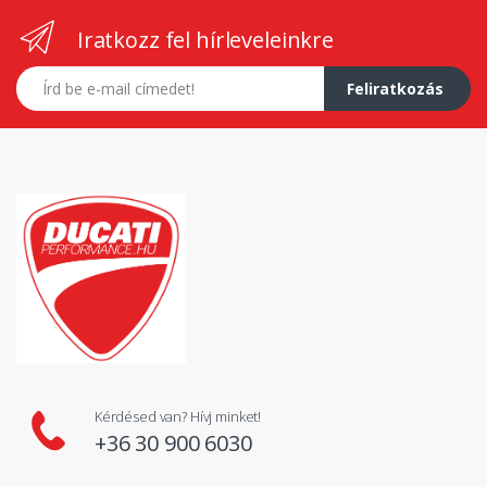
Iratkozz fel hírleveleinkre
E-mail címed
Feliratkozás
Kérdésed van? Hívj minket!
+36 30 900 6030