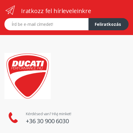
Iratkozz fel hírleveleinkre
E-mail címed
Feliratkozás
Kérdésed van? Hívj minket!
+36 30 900 6030