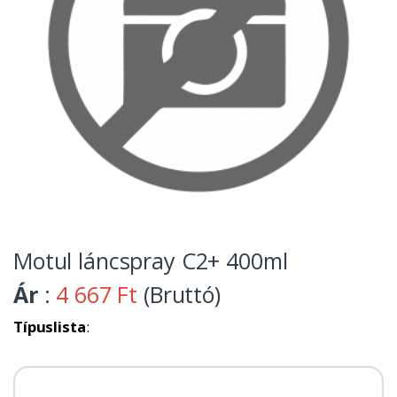
Motul láncspray C2+ 400ml
Ár
:
4 667 Ft
(Bruttó)
Típuslista
: