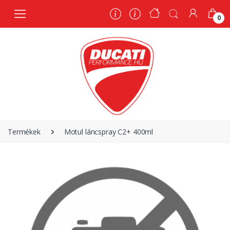
0
0
Termékek
Motul láncspray C2+ 400ml