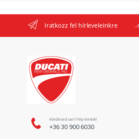
Iratkozz fel hírleveleinkre
..
Kérdésed van? Hívj minket!
+36 30 900 6030