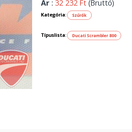
Ár
:
32 232 Ft
(Bruttó)
Kategória
:
Szűrők
Típuslista
:
Ducati Scrambler 800