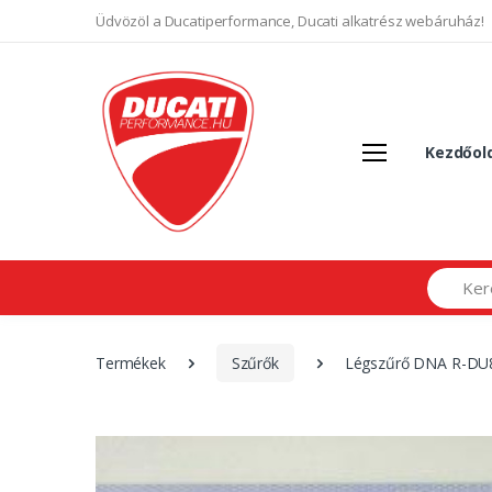
Üdvözöl a Ducatiperformance, Ducati alkatrész webáruház!
Kezdőol
Search
Termékek
Szűrők
Légszűrő DNA R-DU8