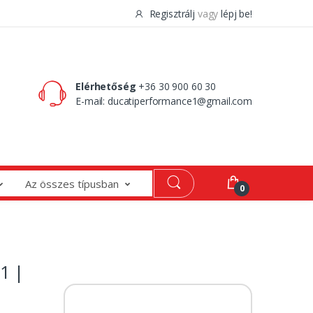
Regisztrálj
vagy
lépj be!
0 Ft
0
Elérhetőség
+36 30 900 60 30
E-mail:
ducatiperformance1@gmail.com
Az összes típusban
0
1 |