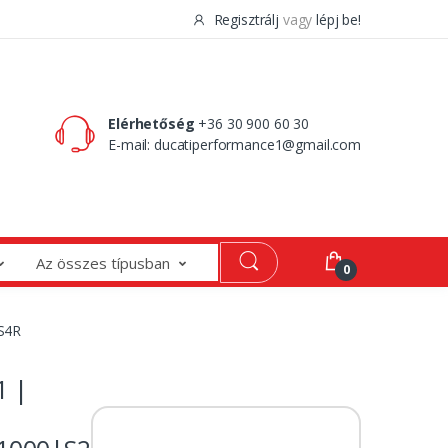
Regisztrálj
vagy
lépj be!
0 Ft
0
Elérhetőség
+36 30 900 60 30
E-mail:
ducatiperformance1@gmail.com
Az összes típusban
0
S4R
1 |