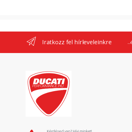
Iratkozz fel hírleveleinkre
..
Kérdésed van? Hívj minket!