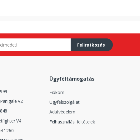
Feliratkozás
Ügyféltámogatás
 999
Fiókom
Panigale V2
Ügyfélszolgálat
 848
Adatvédelem
tfighter V4
Felhasználási feltételek
el 1260