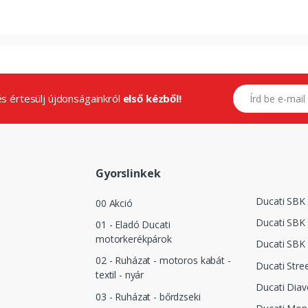
E-mail címed
.és értesülj újdonságainkról
első kézből!
Gyorslinkek
Ducati SBK
00 Akció
Ducati SBK 
01 - Eladó Ducati
motorkerékpárok
Ducati SBK
02 - Ruházat - motoros kabát -
Ducati Stree
textil - nyár
Ducati Diav
03 - Ruházat - bőrdzseki