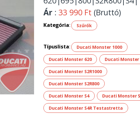
620|695|800|S2R800|S4|
Ár
:
33 990 Ft
(Bruttó)
Kategória
:
Szűrők
Típuslista
:
Ducati Monster 1000
Ducati Monster 620
Ducati Monster
Ducati Monster S2R1000
Ducati Monster S2R800
Ducati Monster S4
Ducati Monster 
Ducati Monster S4R Testastretta