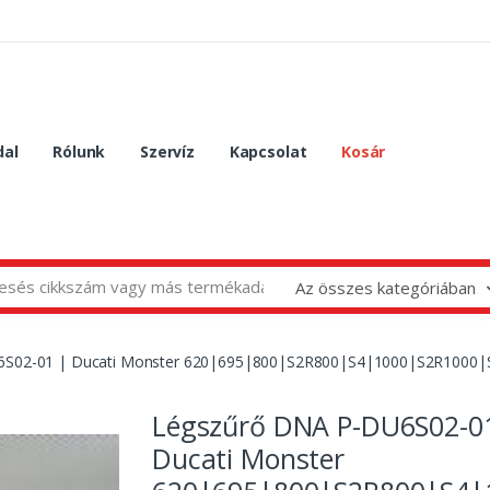
dal
Rólunk
Szervíz
Kapcsolat
Kosár
Az összes kategóriában
6S02-01 | Ducati Monster 620|695|800|S2R800|S4|1000|S2R1000|
Légszűrő DNA P-DU6S02-0
Ducati Monster