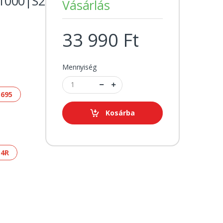
1000|S2R1000|S4R
Vásárlás
33 990 Ft
Mennyiség
 695
Kosárba
S4R