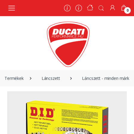
0
0
Termékek
Láncszett
Láncszett - minden márka