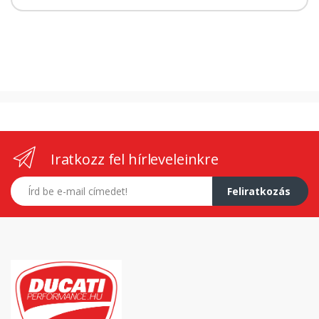
Iratkozz fel hírleveleinkre
E-mail címed
Feliratkozás