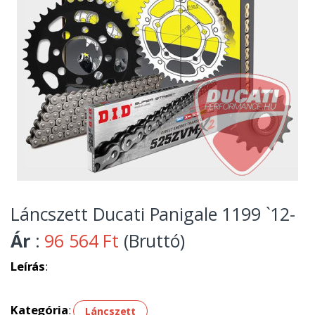
Láncszett Ducati Panigale 1199 `12-
Ár
:
96 564 Ft
(Bruttó)
Leírás
:
Kategória
:
Láncszett