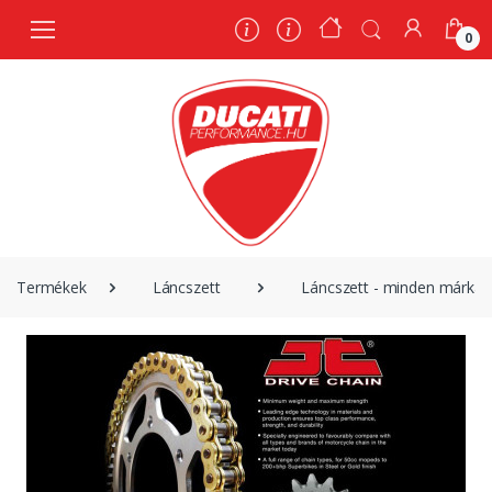
0
0
Termékek
Láncszett
Láncszett - minden márka