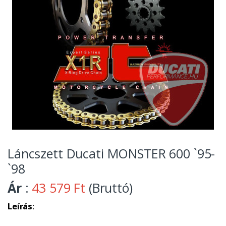
Láncszett Ducati MONSTER 600 `95-
`98
Ár
:
43 579 Ft
(Bruttó)
Leírás
: