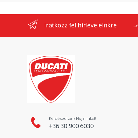
Iratkozz fel hírleveleinkre
..
Kérdésed van? Hívj minket!
+36 30 900 6030