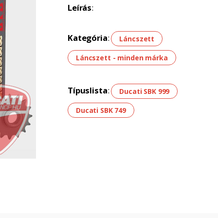
Leírás
:
Kategória
:
Láncszett
Láncszett - minden márka
Típuslista
:
Ducati SBK 999
Ducati SBK 749