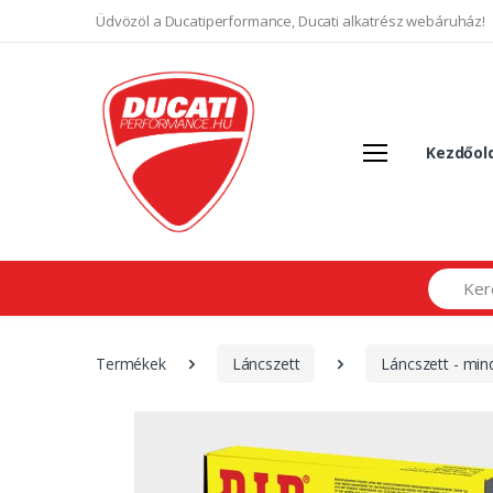
Üdvözöl a Ducatiperformance, Ducati alkatrész webáruház!
Kezdőol
Search
Termékek
Láncszett
Láncszett - mi