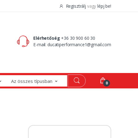
Regisztrálj
vagy
lépj be!
0 Ft
0
Elérhetőség
+36 30 900 60 30
E-mail:
ducatiperformance1@gmail.com
Az összes típusban
0