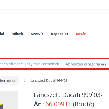
dal
Rólunk
Szervíz
Kapcsolat
Kosár
Az összes kategóriában
nden márka
Láncszett Ducati 999`03-
Láncszett Ducati 999`03-
Ár
:
66 009 Ft
(Bruttó)