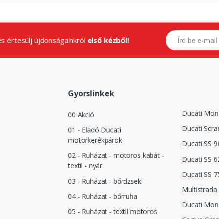
E-mail címed
.és értesülj újdonságainkról
első kézből!
Gyorslinkek
Ducati Mon
00 Akció
Ducati Scra
01 - Eladó Ducati
motorkerékpárok
Ducati SS 9
02 - Ruházat - motoros kabát -
Ducati SS 6
textil - nyár
Ducati SS 7
03 - Ruházat - bőrdzseki
Multistrada
04 - Ruházat - bőrruha
Ducati Mon
05 - Ruházat - textil motoros