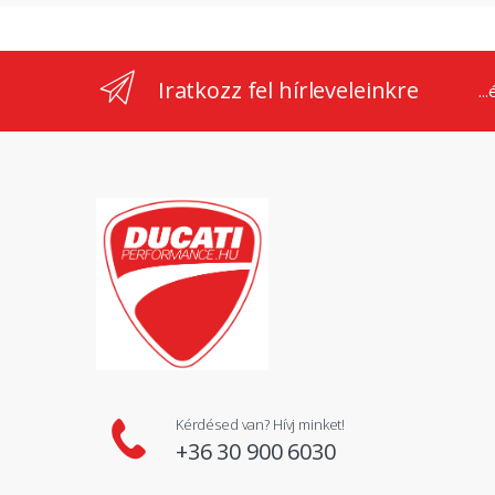
Iratkozz fel hírleveleinkre
..
Kérdésed van? Hívj minket!
+36 30 900 6030