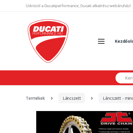
Üdvözöl a Ducatiperformance, Ducati alkatrész webáruház!
Kezdőol
Search
Termékek
Láncszett
Láncszett - mi