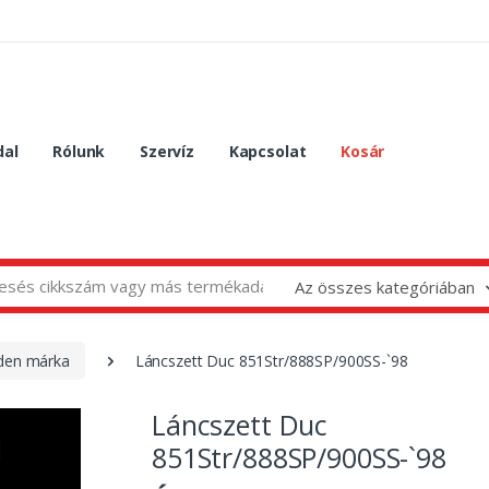
dal
Rólunk
Szervíz
Kapcsolat
Kosár
Az összes kategóriában
nden márka
Láncszett Duc 851Str/888SP/900SS-`98
Láncszett Duc
851Str/888SP/900SS-`98