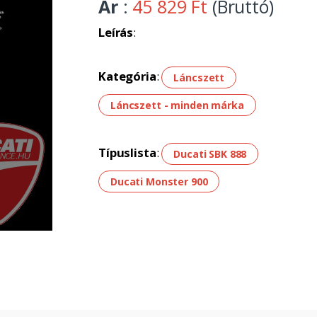
Ár
:
45 829 Ft
(Bruttó)
Leírás
:
Kategória
:
Láncszett
Láncszett - minden márka
Típuslista
:
Ducati SBK 888
Ducati Monster 900