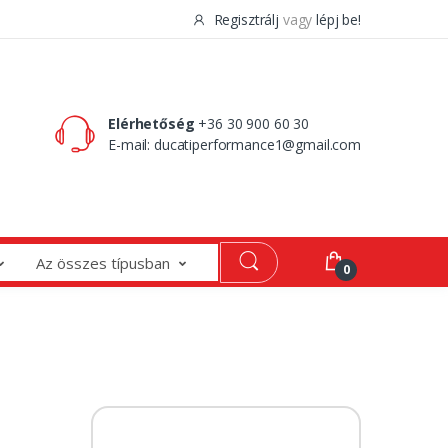
Regisztrálj
vagy
lépj be!
0 Ft
0
Elérhetőség
+36 30 900 60 30
E-mail:
ducatiperformance1@gmail.com
Az összes típusban
0