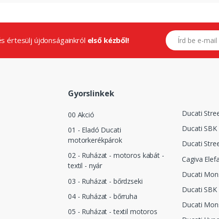
E-mail címed
.és értesülj újdonságainkról
első kézből!
Gyorslinkek
Ducati Stre
00 Akció
Ducati SBK
01 - Eladó Ducati
motorkerékpárok
Ducati Stre
02 - Ruházat - motoros kabát -
Cagiva Elef
textil - nyár
Ducati Mon
03 - Ruházat - bőrdzseki
Ducati SBK 
04 - Ruházat - bőrruha
Ducati Mon
05 - Ruházat - textil motoros