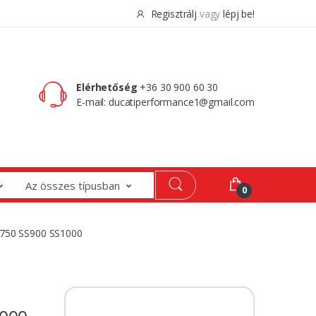
Regisztrálj
vagy
lépj be!
0 Ft
0
Elérhetőség
+36 30 900 60 30
E-mail:
ducatiperformance1@gmail.com
Az összes típusban
0
S750 SS900 SS1000