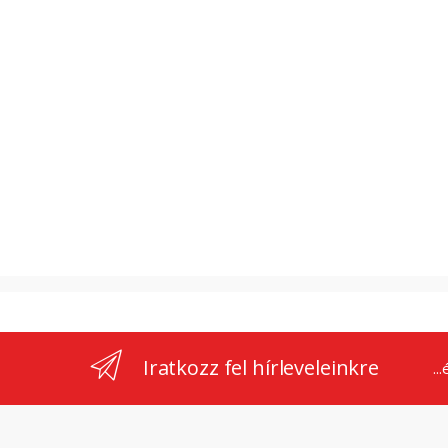
Iratkozz fel hírleveleinkre
..