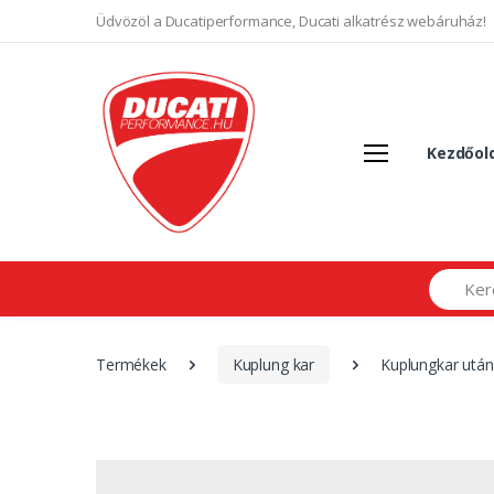
Üdvözöl a Ducatiperformance, Ducati alkatrész webáruház!
Kezdőol
Search
Termékek
Kuplung kar
Kuplungkar utá