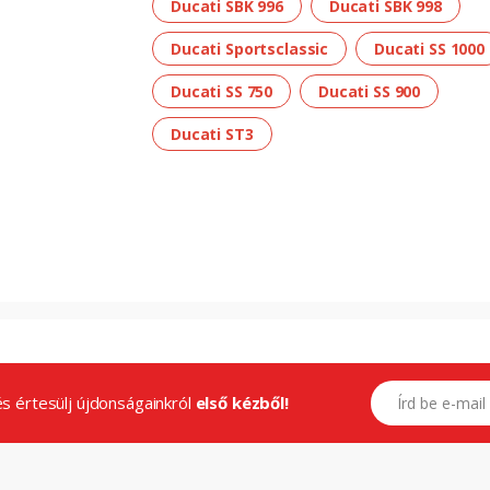
Ducati SBK 996
Ducati SBK 998
Ducati Sportsclassic
Ducati SS 1000
Ducati SS 750
Ducati SS 900
Ducati ST3
E-mail címed
.és értesülj újdonságainkról
első kézből!