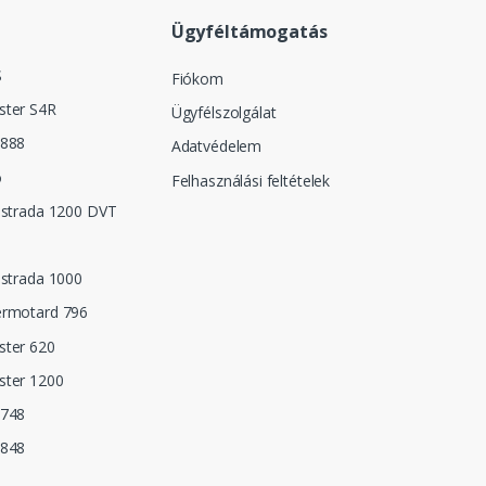
Ügyféltámogatás
S
Fiókom
ster S4R
Ügyfélszolgálat
 888
Adatvédelem
o
Felhasználási feltételek
istrada 1200 DVT
istrada 1000
ermotard 796
ster 620
ster 1200
 748
 848