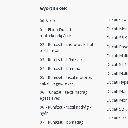
Gyorslinkek
Ducati ST4
00 Akció
Ducati Mon
01 - Eladó Ducati
motorkerékpárok
Ducati SBK
02 - Ruházat - motoros kabát -
Ducati Pas
textil - nyár
Ducati Mult
03 - Ruházat - bőrdzseki
Ducati ST4
04 - Ruházat - bőrruha
Ducati Mult
05 - Ruházat - textil motoros
Ducati Hyp
kabát - egész éves
Ducati Mon
06 - ruházat - textil nadrág -
egész éves
Ducati Mon
06 - Ruházat - textil nadrág -
Ducati SBK
nyár
Ducati SBK
07 - Ruházat - bőrnadág