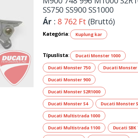
M900 748 996 M1000 S2R1
SS750 SS900 SS1000
Ár
:
8 762 Ft
(Bruttó)
Kategória
:
Kuplung kar
Típuslista
:
Ducati Monster 1000
Ducati Monster 750
Ducati Monster
Ducati Monster 900
Ducati Monster S2R1000
Ducati Monster S4
Ducati Monster 
Ducati Multistrada 1000
Ducati Multistrada 1100
Ducati SBK 