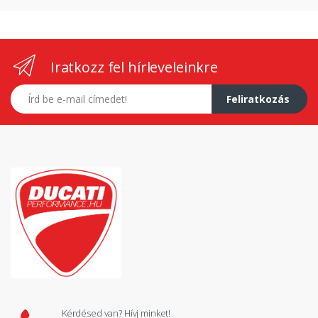
Iratkozz fel hírleveleinkre
E-mail címed
Feliratkozás
Kérdésed van? Hívj minket!