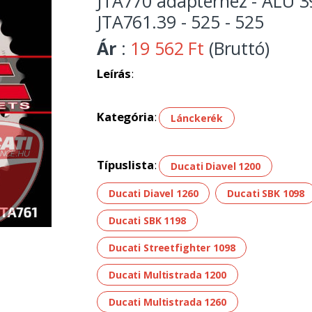
JTA770 adapterhez - ALU 3
JTA761.39 - 525 - 525
Ár
:
19 562 Ft
(Bruttó)
Leírás
:
Kategória
:
Lánckerék
Típuslista
:
Ducati Diavel 1200
Ducati Diavel 1260
Ducati SBK 1098
Ducati SBK 1198
Ducati Streetfighter 1098
Ducati Multistrada 1200
Ducati Multistrada 1260