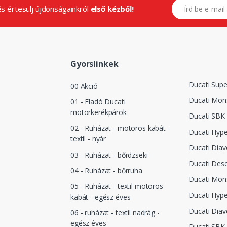
E-mail címed
.és értesülj újdonságainkról
első kézből!
Gyorslinkek
Ducati Supe
00 Akció
Ducati Mon
01 - Eladó Ducati
motorkerékpárok
Ducati SBK
02 - Ruházat - motoros kabát -
Ducati Hyp
textil - nyár
Ducati Diav
03 - Ruházat - bőrdzseki
Ducati Dese
04 - Ruházat - bőrruha
Ducati Mon
05 - Ruházat - textil motoros
Ducati Hyp
kabát - egész éves
Ducati Diav
06 - ruházat - textil nadrág -
egész éves
Ducati SBK