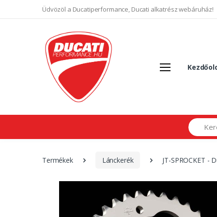
Üdvözöl a Ducatiperformance, Ducati alkatrész webáruház!
Kezdőol
Search
Termékek
Lánckerék
JT-SPROCKET - Du