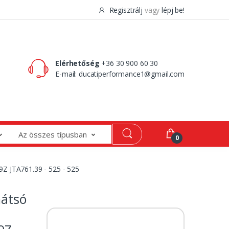
Regisztrálj
vagy
lépj be!
0 Ft
0
Elérhetőség
+36 30 900 60 30
E-mail:
ducatiperformance1@gmail.com
Az összes típusban
0
9Z JTA761.39 - 525 - 525
hátsó