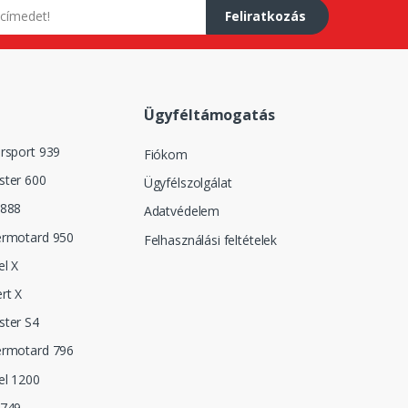
Feliratkozás
Ügyféltámogatás
rsport 939
Fiókom
ster 600
Ügyfélszolgálat
 888
Adatvédelem
ermotard 950
Felhasználási feltételek
el X
rt X
ster S4
ermotard 796
el 1200
 749