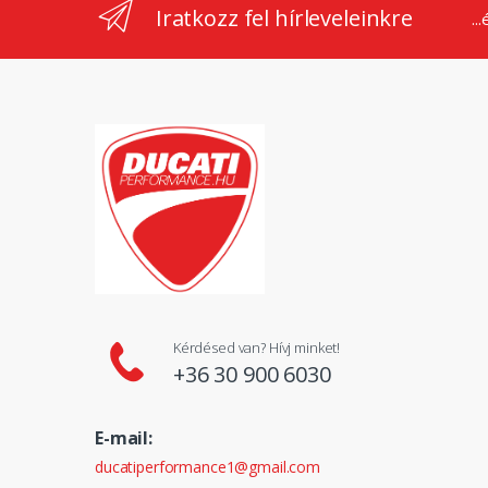
Iratkozz fel hírleveleinkre
..
Kérdésed van? Hívj minket!
+36 30 900 6030
E-mail:
ducatiperformance1@gmail.com