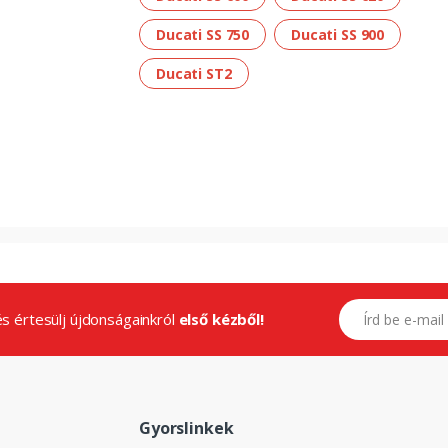
Ducati SS 750
Ducati SS 900
Ducati ST2
E-mail címed
.és értesülj újdonságainkról
első kézből!
Gyorslinkek