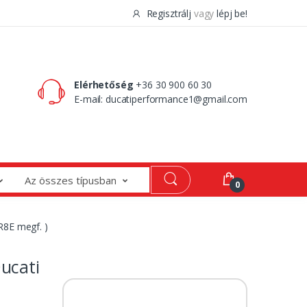
Regisztrálj
vagy
lépj be!
0 Ft
0
Elérhetőség
+36 30 900 60 30
E-mail:
ducatiperformance1@gmail.com
Az összes típusban
0
R8E megf. )
ucati