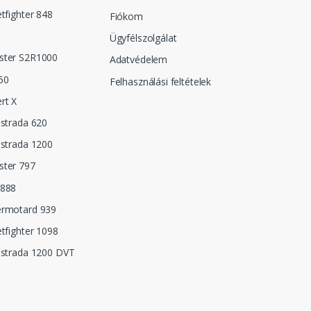
etfighter 848
Fiókom
Ügyfélszolgálat
ster S2R1000
Adatvédelem
50
Felhasználási feltételek
rt X
istrada 620
istrada 1200
ster 797
 888
ermotard 939
etfighter 1098
istrada 1200 DVT