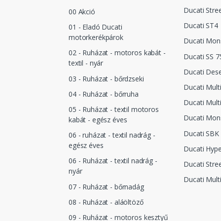
Ducati Stre
00 Akció
Ducati ST4
01 - Eladó Ducati
motorkerékpárok
Ducati Mon
02 - Ruházat - motoros kabát -
Ducati SS 7
textil - nyár
Ducati Dese
03 - Ruházat - bőrdzseki
Ducati Mult
04 - Ruházat - bőrruha
Ducati Mult
05 - Ruházat - textil motoros
Ducati Mon
kabát - egész éves
Ducati SBK
06 - ruházat - textil nadrág -
egész éves
Ducati Hyp
06 - Ruházat - textil nadrág -
Ducati Stre
nyár
Ducati Mult
07 - Ruházat - bőrnadág
08 - Ruházat - aláöltöző
09 - Ruházat - motoros kesztyű