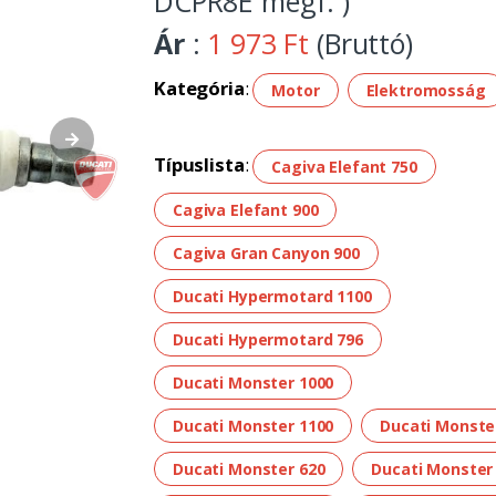
DCPR8E megf. )
Ár
:
1 973 Ft
(Bruttó)
Kategória
:
Motor
Elektromosság
Típuslista
:
Cagiva Elefant 750
Cagiva Elefant 900
Cagiva Gran Canyon 900
Ducati Hypermotard 1100
Ducati Hypermotard 796
Ducati Monster 1000
Ducati Monster 1100
Ducati Monste
Ducati Monster 620
Ducati Monster