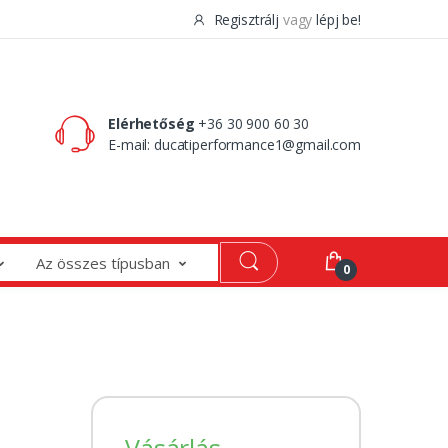
Regisztrálj
vagy
lépj be!
0 Ft
0
Elérhetőség
+36 30 900 60 30
E-mail:
ducatiperformance1@gmail.com
Az összes típusban
0
Vásárlás