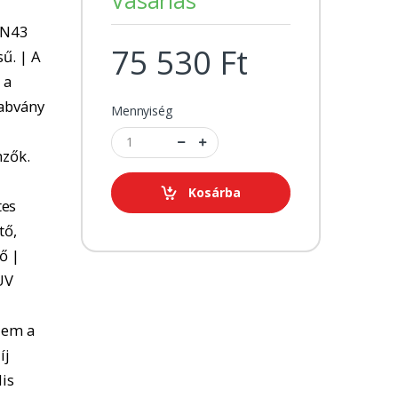
 N43
75 530 Ft
ű. | A
 a
zabvány
Mennyiség
mzők.
Kosárba
tes
tő,
ő |
UV
lem a
íj
lis