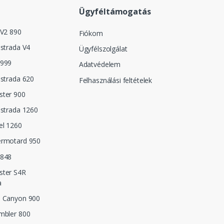
Ügyféltámogatás
 V2 890
Fiókom
istrada V4
Ügyfélszolgálat
 999
Adatvédelem
istrada 620
Felhasználási feltételek
ster 900
istrada 1260
el 1260
ermotard 950
 848
ster S4R
a
n Canyon 900
mbler 800