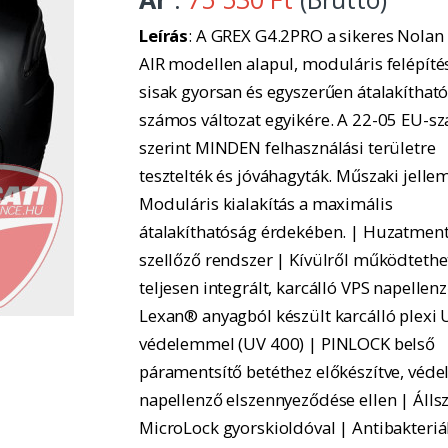
Leírás
: A GREX G4.2PRO a sikeres Nolan
AIR modellen alapul, moduláris felépítés
sisak gyorsan és egyszerűen átalakítható
számos változat egyikére. A 22-05 EU-s
szerint MINDEN felhasználási területre
tesztelték és jóváhagyták. Műszaki jelle
Moduláris kialakítás a maximális
átalakíthatóság érdekében. | Huzatmen
szellőző rendszer | Kívülről működtethe
teljesen integrált, karcálló VPS napellenz
Lexan® anyagból készült karcálló plexi 
védelemmel (UV 400) | PINLOCK belső
páramentsítő betéthez előkészítve, véde
napellenző elszennyeződése ellen | Állsz
MicroLock gyorskioldóval | Antibakteriá