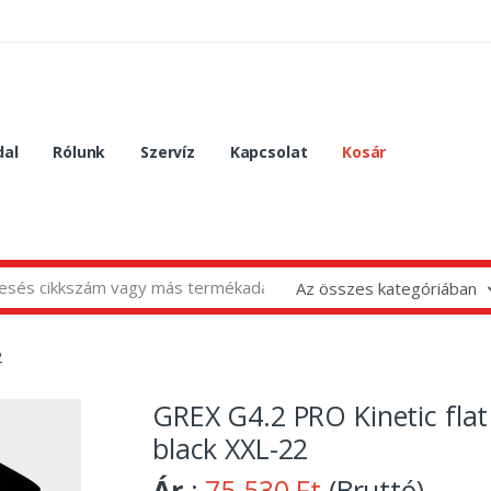
dal
Rólunk
Szervíz
Kapcsolat
Kosár
Az összes kategóriában
2
GREX G4.2 PRO Kinetic flat
black XXL-22
Ár
:
75 530 Ft
(Bruttó)