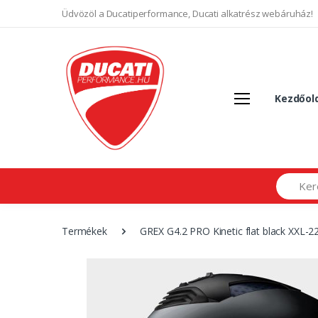
Üdvözöl a Ducatiperformance, Ducati alkatrész webáruház!
Kezdőol
Search
Termékek
GREX G4.2 PRO Kinetic flat black XXL-2