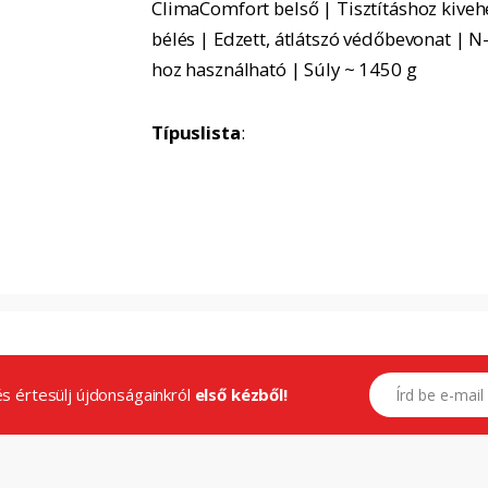
ClimaComfort belső | Tisztításhoz kiveh
bélés | Edzett, átlátszó védőbevonat | 
hoz használható | Súly ~ 1450 g
Típuslista
:
E-mail címed
.és értesülj újdonságainkról
első kézből!