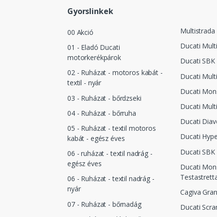
Gyorslinkek
Multistrada
00 Akció
Ducati Mult
01 - Eladó Ducati
motorkerékpárok
Ducati SBK
02 - Ruházat - motoros kabát -
Ducati Mult
textil - nyár
Ducati Mon
03 - Ruházat - bőrdzseki
Ducati Mult
04 - Ruházat - bőrruha
Ducati Diav
05 - Ruházat - textil motoros
Ducati Hyp
kabát - egész éves
Ducati SBK
06 - ruházat - textil nadrág -
egész éves
Ducati Mon
Testastrett
06 - Ruházat - textil nadrág -
nyár
Cagiva Gra
07 - Ruházat - bőrnadág
Ducati Scra