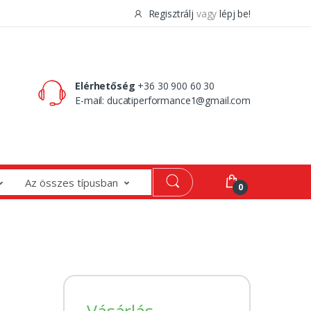
Regisztrálj
vagy
lépj be!
0 Ft
0
Elérhetőség
+36 30 900 60 30
E-mail:
ducatiperformance1@gmail.com
Az összes típusban
0
Vásárlás