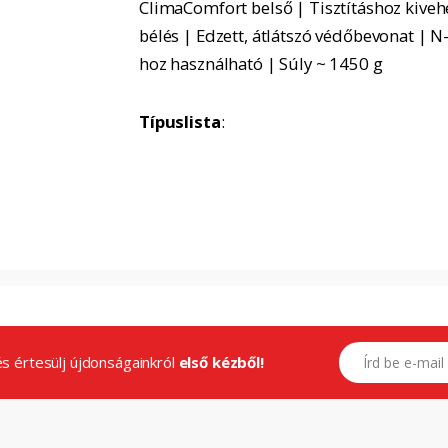
ClimaComfort belső | Tisztításhoz kiveh
bélés | Edzett, átlátszó védőbevonat | 
hoz használható | Súly ~ 1450 g
Típuslista
:
E-mail címed
.és értesülj újdonságainkról
első kézből!