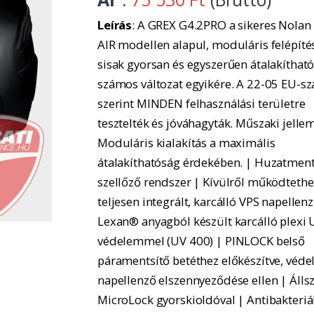
Leírás
: A GREX G4.2PRO a sikeres Nolan
AIR modellen alapul, moduláris felépítés
sisak gyorsan és egyszerűen átalakítható
számos változat egyikére. A 22-05 EU-s
szerint MINDEN felhasználási területre
tesztelték és jóváhagyták. Műszaki jelle
Moduláris kialakítás a maximális
átalakíthatóság érdekében. | Huzatmen
szellőző rendszer | Kívülről működtethe
teljesen integrált, karcálló VPS napellenz
Lexan® anyagból készült karcálló plexi 
védelemmel (UV 400) | PINLOCK belső
páramentsítő betéthez előkészítve, véde
napellenző elszennyeződése ellen | Állsz
MicroLock gyorskioldóval | Antibakteriá