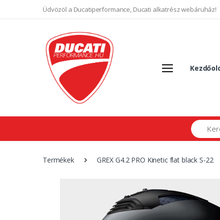
Üdvözöl a Ducatiperformance, Ducati alkatrész webáruház!
Kezdőol
Search
Termékek
GREX G4.2 PRO Kinetic flat black S-22