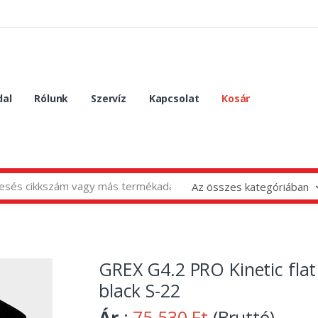
dal
Rólunk
Szervíz
Kapcsolat
Kosár
Az összes kategóriában
GREX G4.2 PRO Kinetic flat
black S-22
Ár
:
75 530 Ft
(Bruttó)