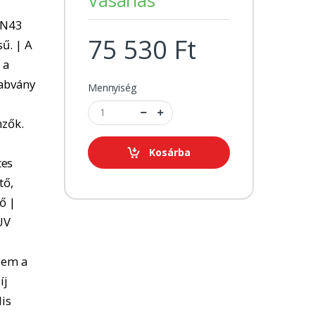
 N43
75 530 Ft
ű. | A
 a
zabvány
Mennyiség
mzők.
Kosárba
tes
tő,
ő |
UV
lem a
íj
lis