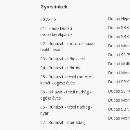
Gyorslinkek
Ducati Hyp
00 Akció
Ducati SBK
01 - Eladó Ducati
motorkerékpárok
Ducati SBK
02 - Ruházat - motoros kabát -
Ducati Mon
textil - nyár
Ducati SS 7
03 - Ruházat - bőrdzseki
Ducati Mult
04 - Ruházat - bőrruha
Ducati Mon
05 - Ruházat - textil motoros
Ducati SBK
kabát - egész éves
Ducati SS 1
06 - ruházat - textil nadrág -
egész éves
Ducati Mon
06 - Ruházat - textil nadrág -
Ducati SBK
nyár
Ducati Mon
07 - Ruházat - bőrnadág