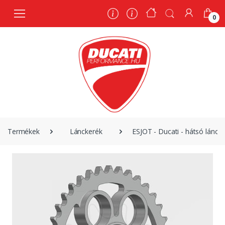
0
0
Termékek
Lánckerék
ESJOT - Ducati - hátsó lánck