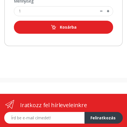
Mennyiség
Kosárba
Iratkozz fel hírleveleinkre
E-mail címed
Feliratkozás