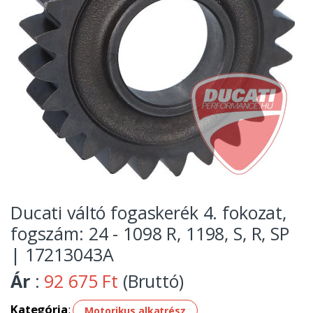
Ducati váltó fogaskerék 4. fokozat,
fogszám: 24 - 1098 R, 1198, S, R, SP
| 17213043A
Ár
:
92 675 Ft
(Bruttó)
Kategória
:
Motorikus alkatrész