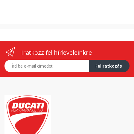
Iratkozz fel hírleveleinkre
E-mail címed
Feliratkozás