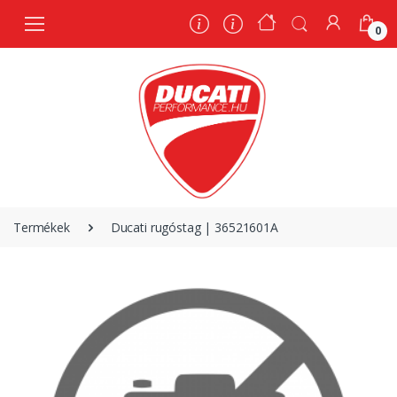
0
0
Termékek
Ducati rugóstag | 36521601A