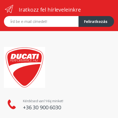
Iratkozz fel hírleveleinkre
E-mail címed
Feliratkozás
Kérdésed van? Hívj minket!
+36 30 900 6030