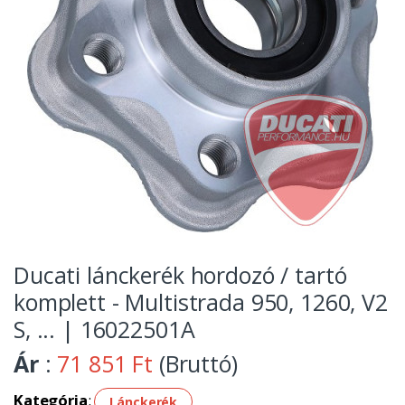
Ducati lánckerék hordozó / tartó
komplett - Multistrada 950, 1260, V2
S, ... | 16022501A
Ár
:
71 851 Ft
(Bruttó)
Kategória
:
Lánckerék