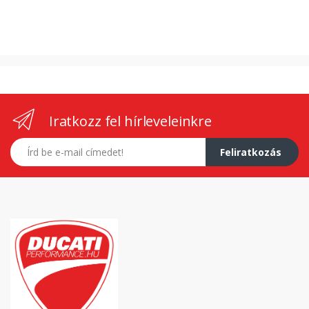
Iratkozz fel hírleveleinkre
E-mail címed
Feliratkozás