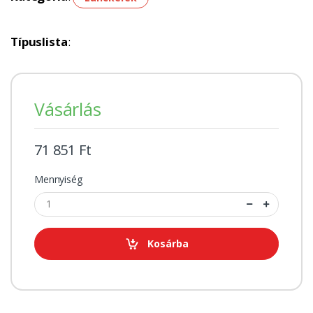
Típuslista
:
Vásárlás
71 851 Ft
Mennyiség
Kosárba