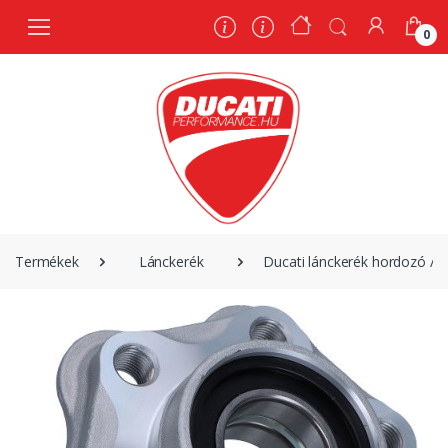
0
0
Termékek
Lánckerék
Ducati lánckerék hordozó / ta