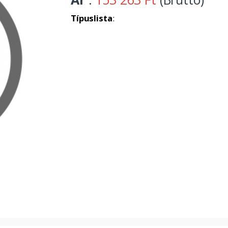
Típuslista
: