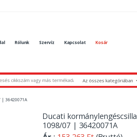
dal
Rólunk
Szervíz
Kapcsolat
Kosár
Az összes kategóriában
07 | 36420071A
Ducati kormánylengéscsilla
1098/07 | 36420071A
Ár
:
153 263 Ft
(Bruttó)