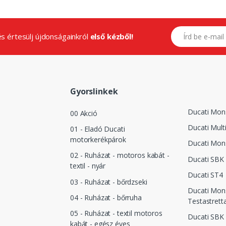
E-mail címed
.és értesülj újdonságainkról
első kézből!
Gyorslinkek
Ducati Mon
00 Akció
Ducati Mult
01 - Eladó Ducati
motorkerékpárok
Ducati Mon
02 - Ruházat - motoros kabát -
Ducati SBK
textil - nyár
Ducati ST4
03 - Ruházat - bőrdzseki
Ducati Mon
04 - Ruházat - bőrruha
Testastrett
05 - Ruházat - textil motoros
Ducati SBK 
kabát - egész éves