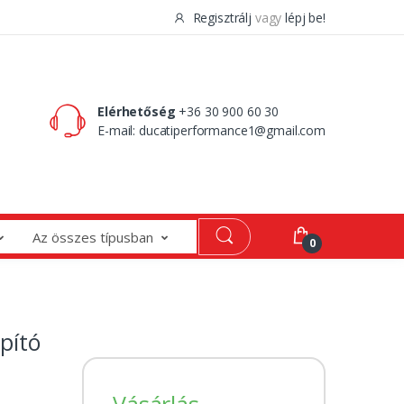
Regisztrálj
vagy
lépj be!
0 Ft
0
Elérhetőség
+36 30 900 60 30
E-mail:
ducatiperformance1@gmail.com
Az összes típusban
0
pító
Vásárlás