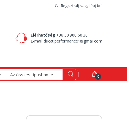
Regisztrálj
vagy
lépj be!
0 Ft
0
Elérhetőség
+36 30 900 60 30
E-mail:
ducatiperformance1@gmail.com
Az összes típusban
0