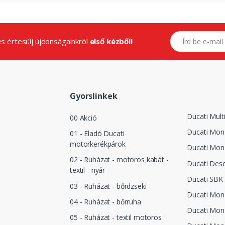
E-mail címed
.és értesülj újdonságainkról
első kézből!
Gyorslinkek
Ducati Mult
00 Akció
Ducati Mon
01 - Eladó Ducati
motorkerékpárok
Ducati Mon
02 - Ruházat - motoros kabát -
Ducati Dese
textil - nyár
Ducati SBK
03 - Ruházat - bőrdzseki
Ducati Mon
04 - Ruházat - bőrruha
Ducati Mon
05 - Ruházat - textil motoros