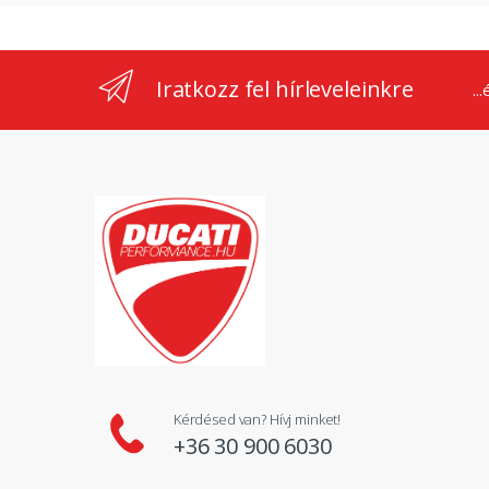
Iratkozz fel hírleveleinkre
..
Kérdésed van? Hívj minket!
+36 30 900 6030