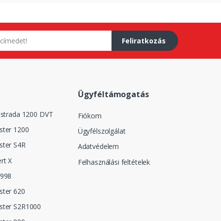
Feliratkozás
Ügyféltámogatás
istrada 1200 DVT
Fiókom
ster 1200
Ügyfélszolgálat
ster S4R
Adatvédelem
rt X
Felhasználási feltételek
 998
ster 620
ster S2R1000