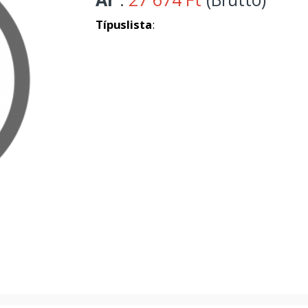
Típuslista
: