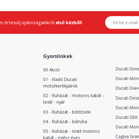
E-mail címed
.és értesülj újdonságainkról
első kézből!
Gyorslinkek
Ducati Stree
00 Akció
Ducati Mon
01 - Eladó Ducati
motorkerékpárok
Ducati Diav
02 - Ruházat - motoros kabát -
Ducati Dese
textil - nyár
Ducati Mon
03 - Ruházat - bőrdzseki
Ducati SBK 
04 - Ruházat - bőrruha
Ducati Mon
05 - Ruházat - textil motoros
Cagiva Gra
kabát - egész éves