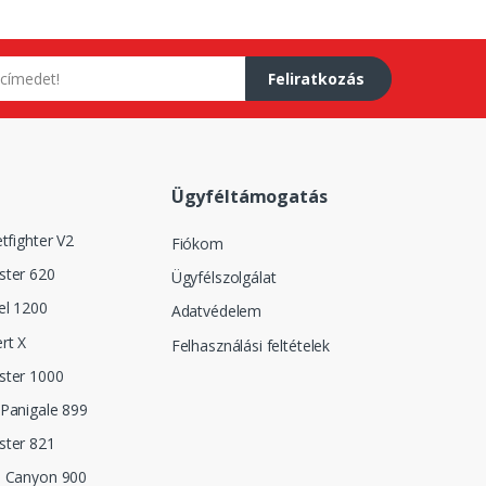
Feliratkozás
Ügyféltámogatás
tfighter V2
Fiókom
ster 620
Ügyfélszolgálat
el 1200
Adatvédelem
rt X
Felhasználási feltételek
ster 1000
Panigale 899
ster 821
n Canyon 900