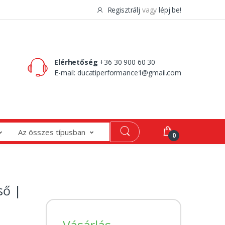
Regisztrálj
vagy
lépj be!
0 Ft
0
Elérhetőség
+36 30 900 60 30
E-mail:
ducatiperformance1@gmail.com
Az összes típusban
0
ső |
Vásárlás