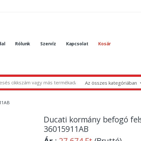
dal
Rólunk
Szervíz
Kapcsolat
Kosár
Az összes kategóriában
911AB
Ducati kormány befogó fel
36015911AB
Ár
:
27 674 Ft
(Bruttó)