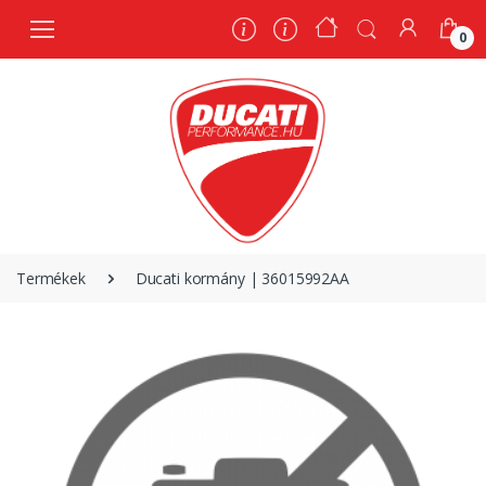
0
0
Termékek
Ducati kormány | 36015992AA