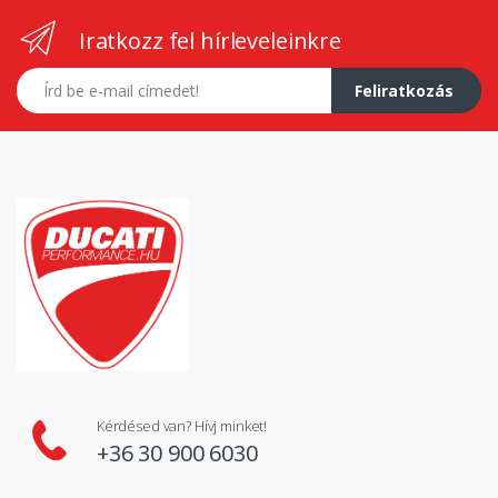
Iratkozz fel hírleveleinkre
E-mail címed
Feliratkozás
Kérdésed van? Hívj minket!
+36 30 900 6030