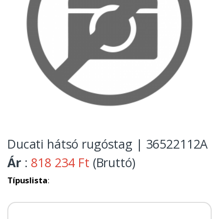
Ducati hátsó rugóstag | 36522112A
Ár
:
818 234 Ft
(Bruttó)
Típuslista
: