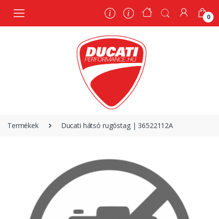
0
0
Termékek
Ducati hátsó rugóstag | 36522112A