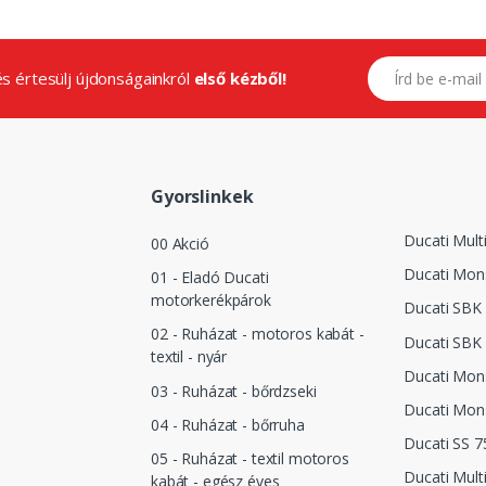
E-mail címed
.és értesülj újdonságainkról
első kézből!
Gyorslinkek
Ducati Mult
00 Akció
Ducati Mon
01 - Eladó Ducati
motorkerékpárok
Ducati SBK
02 - Ruházat - motoros kabát -
Ducati SBK
textil - nyár
Ducati Mon
03 - Ruházat - bőrdzseki
Ducati Mon
04 - Ruházat - bőrruha
Ducati SS 7
05 - Ruházat - textil motoros
Ducati Mult
kabát - egész éves