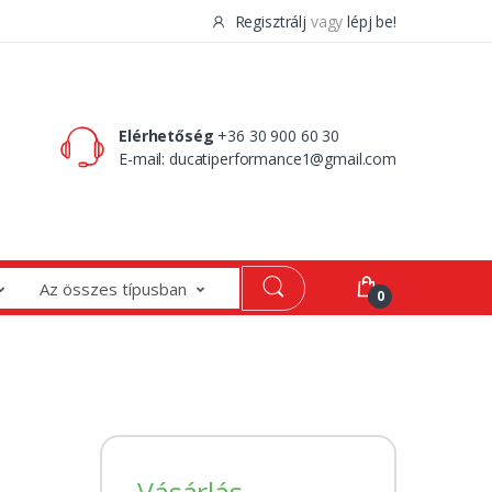
Regisztrálj
vagy
lépj be!
0 Ft
0
Elérhetőség
+36 30 900 60 30
E-mail:
ducatiperformance1@gmail.com
Az összes típusban
0
Vásárlás