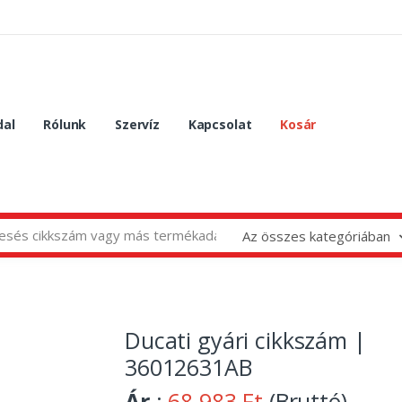
dal
Rólunk
Szervíz
Kapcsolat
Kosár
Az összes kategóriában
Ducati gyári cikkszám |
36012631AB
Ár
:
68 983 Ft
(Bruttó)