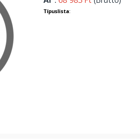
Típuslista
: