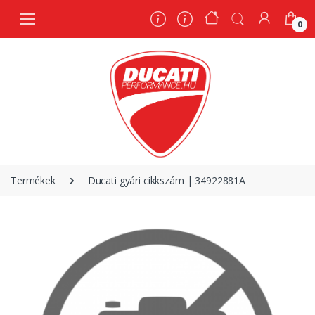
0
0
Termékek
Ducati gyári cikkszám | 34922881A