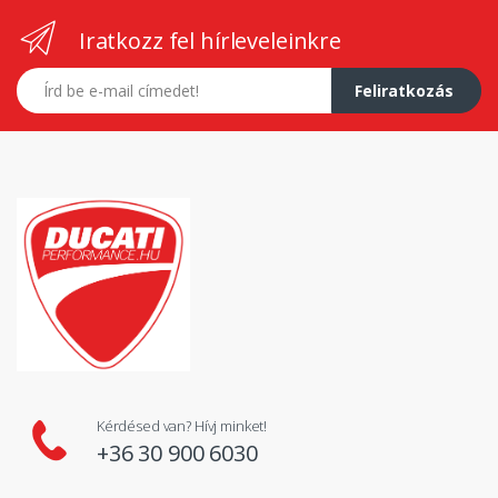
Iratkozz fel hírleveleinkre
E-mail címed
Feliratkozás
Kérdésed van? Hívj minket!
+36 30 900 6030