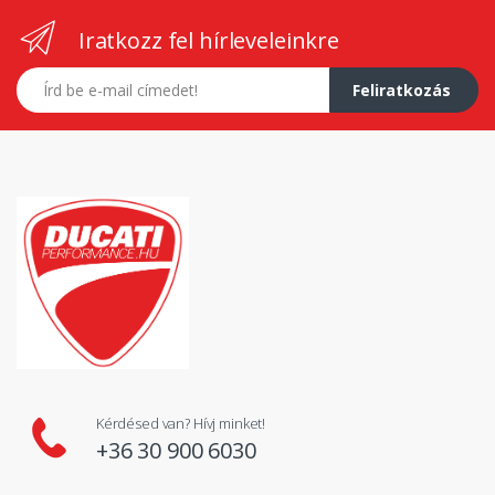
Iratkozz fel hírleveleinkre
E-mail címed
Feliratkozás
Kérdésed van? Hívj minket!
+36 30 900 6030