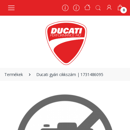
0
0
Termékek
Ducati gyári cikkszám | 1731486095