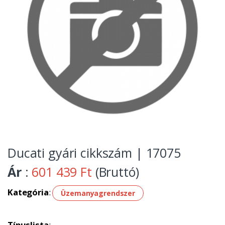
Ducati gyári cikkszám | 17075
Ár
:
601 439 Ft
(Bruttó)
Kategória
:
Üzemanyagrendszer
Típuslista
: