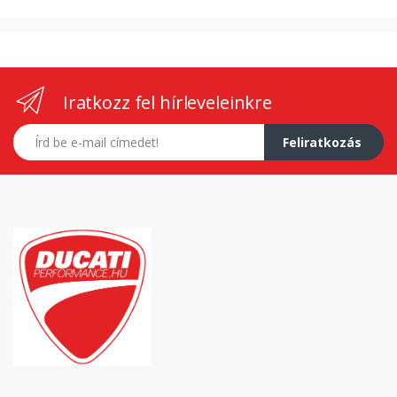
Iratkozz fel hírleveleinkre
E-mail címed
Feliratkozás