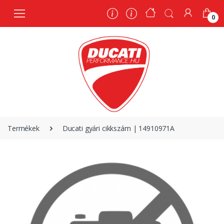
0
0
Termékek
Ducati gyári cikkszám | 14910971A