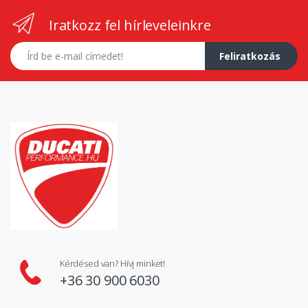
Iratkozz fel hírleveleinkre
E-mail címed
Feliratkozás
Kérdésed van? Hívj minket!
+36 30 900 6030