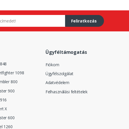
Feliratkozás
Ügyféltámogatás
 848
Fiókom
etfighter 1098
Ügyfélszolgálat
mbler 800
Adatvédelem
ster 900
Felhasználási feltételek
 916
rt X
ster 600
el 1260