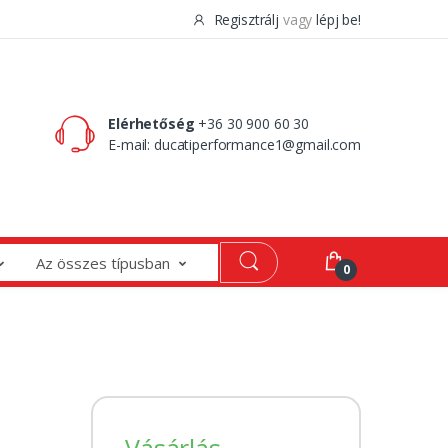
Regisztrálj
vagy
lépj be!
0 Ft
0
Elérhetőség
+36 30 900 60 30
E-mail:
ducatiperformance1@gmail.com
Az összes típusban
0
Vásárlás