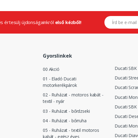
E-mail címed
.és értesülj újdonságainkról
első kézből!
Gyorslinkek
Ducati SBK
00 Akció
Ducati Stre
01 - Eladó Ducati
motorkerékpárok
Ducati Scra
02 - Ruházat - motoros kabát -
Ducati Mon
textil - nyár
Ducati SBK
03 - Ruházat - bőrdzseki
Ducati Dese
04 - Ruházat - bőrruha
Ducati Mon
05 - Ruházat - textil motoros
Ducati Diav
kabát - egész éves