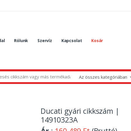
dal
Rólunk
Szervíz
Kapcsolat
Kosár
Az összes kategóriában
Ducati gyári cikkszám |
14910323A
Ár
:
160 489 Ft
(Bruttó)