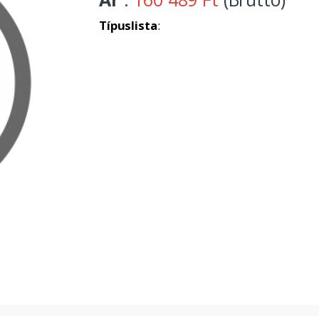
Típuslista
: