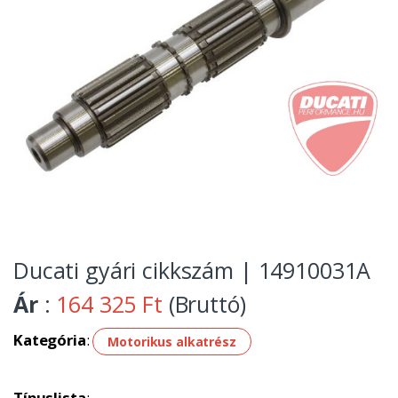
Ducati gyári cikkszám | 14910031A
Ár
:
164 325 Ft
(Bruttó)
Kategória
:
Motorikus alkatrész
Típuslista
: