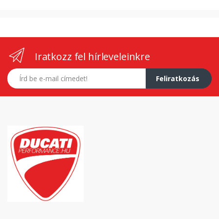
Iratkozz fel hírleveleinkre
E-mail címed
Feliratkozás