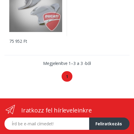
75 952 Ft
Megjelenítve
1
–
3
a
3
-ből
1
Iratkozz fel hírleveleinkre
E-mail címed
Feliratkozás