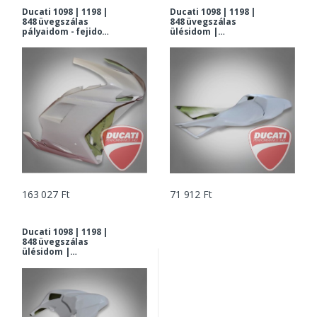
Ducati 1098 | 1198 |
Ducati 1098 | 1198 |
848 üvegszálas
848 üvegszálas
pályaidom - fejidom
ülésidom |
+ oldalidom +
farokidom
hasidom
163 027 Ft
71 912 Ft
Ducati 1098 | 1198 |
848 üvegszálas
ülésidom |
farokidom