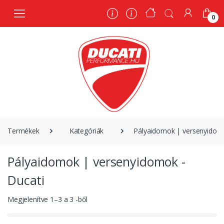
0
0
Termékek
Kategóriák
Pályaidomok | versenyidomo
Pályaidomok | versenyidomok -
Ducati
Megjelenítve
1
–
3
a
3
-ből