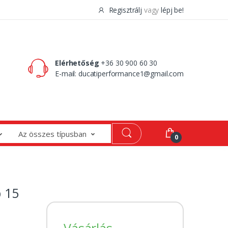
Regisztrálj
vagy
lépj be!
0 Ft
0
Elérhetőség
+36 30 900 60 30
E-mail:
ducatiperformance1@gmail.com
Az összes típusban
0
p 15
Vásárlás