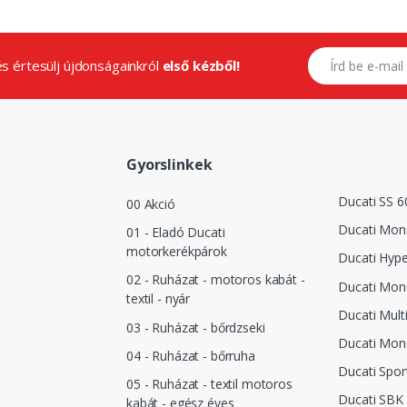
E-mail címed
.és értesülj újdonságainkról
első kézből!
Gyorslinkek
Ducati SS 6
00 Akció
Ducati Mon
01 - Eladó Ducati
motorkerékpárok
Ducati Hyp
02 - Ruházat - motoros kabát -
Ducati Mon
textil - nyár
Ducati Mult
03 - Ruházat - bőrdzseki
Ducati Mon
04 - Ruházat - bőrruha
Ducati Spor
05 - Ruházat - textil motoros
Ducati SBK
kabát - egész éves