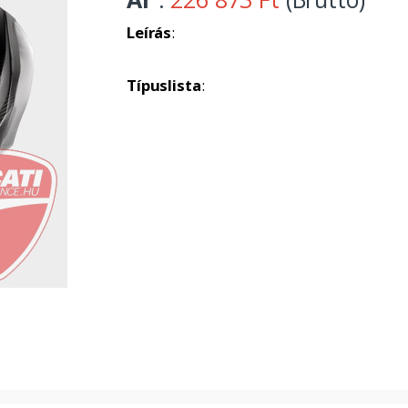
Leírás
:
Típuslista
: