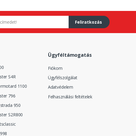
Feliratkozás
Ügyféltámogatás
00
Fiókom
ster S4R
Ügyfélszolgálat
ermotard 1100
Adatvédelem
ster 796
Felhasználási feltételek
istrada 950
ster S2R800
tsclassic
 998