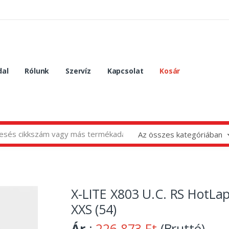
dal
Rólunk
Szervíz
Kapcsolat
Kosár
Az összes kategóriában
)
X-LITE X803 U.C. RS HotLa
XXS (54)
Ár
:
226 873 Ft
(Bruttó)