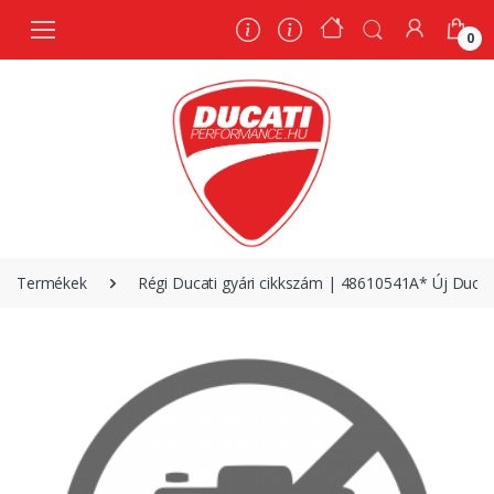
0
0
Termékek
Régi Ducati gyári cikkszám | 48610541A* Új Ducat