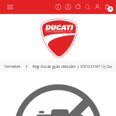
0
0
Termékek
Régi Ducati gyári cikkszám | 37010331B* Új Ducat