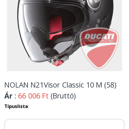
NOLAN N21Visor Classic 10 M (58)
Ár
:
66 006 Ft
(Bruttó)
Típuslista
: