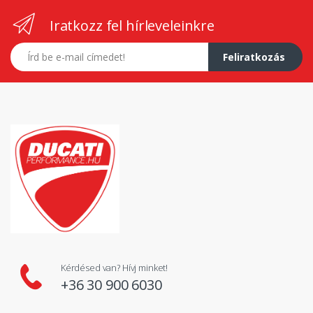
Iratkozz fel hírleveleinkre
E-mail címed
Feliratkozás
Kérdésed van? Hívj minket!
+36 30 900 6030