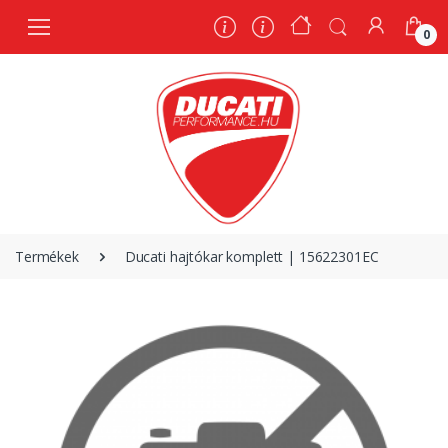
0
0
Termékek
Ducati hajtókar komplett | 15622301EC