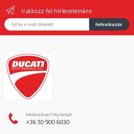
Iratkozz fel hírleveleinkre
E-mail címed
Feliratkozás
Kérdésed van? Hívj minket!
+36 30 900 6030