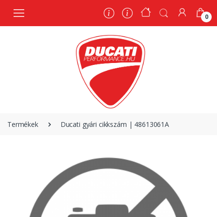
0
0
Termékek
Ducati gyári cikkszám | 48613061A