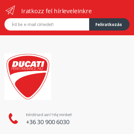
Iratkozz fel hírleveleinkre
E-mail címed
Feliratkozás
Kérdésed van? Hívj minket!
+36 30 900 6030