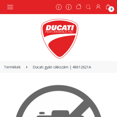
0
0
Termékek
Ducati gyári cikkszám | 48612621A