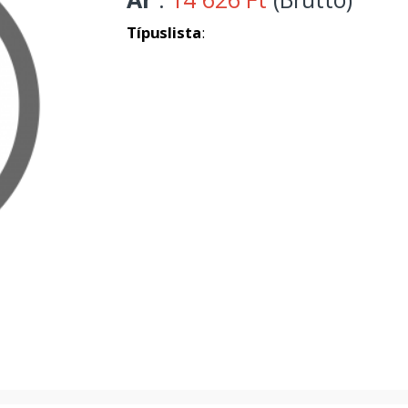
Típuslista
: