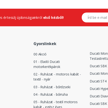
E-mail címed
.és értesülj újdonságainkról
első kézből!
Gyorslinkek
Ducati Mon
00 Akció
Testastrett
01 - Eladó Ducati
Ducati SBK 
motorkerékpárok
Ducati Mon
02 - Ruházat - motoros kabát -
textil - nyár
Ducati ST4
03 - Ruházat - bőrdzseki
Ducati Hyp
04 - Ruházat - bőrruha
Ducati Diav
05 - Ruházat - textil motoros
Ducati SBK 
kabát - egész éves