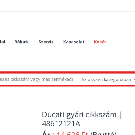
dal
Rólunk
Szervíz
Kapcsolat
Kosár
Az összes kategóriában
Ducati gyári cikkszám |
48612121A
Ár
:
14 626 Ft
(Bruttó)