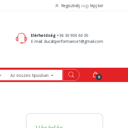
Regisztrálj
vagy
lépj be!
0 Ft
0
Elérhetőség
+36 30 900 60 30
E-mail:
ducatiperformance1@gmail.com
Az összes típusban
0
Vásárlás