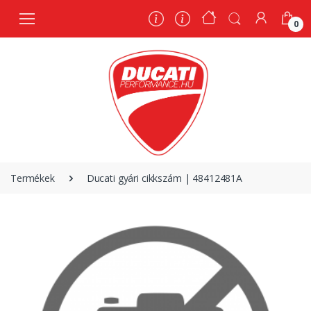
0
0
Termékek
Ducati gyári cikkszám | 48412481A