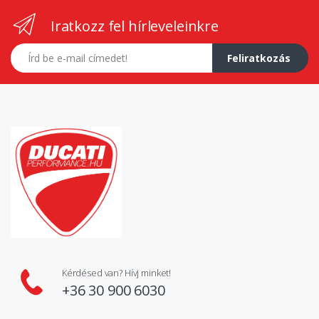
Iratkozz fel hírleveleinkre
E-mail címed
Feliratkozás
Kérdésed van? Hívj minket!
+36 30 900 6030