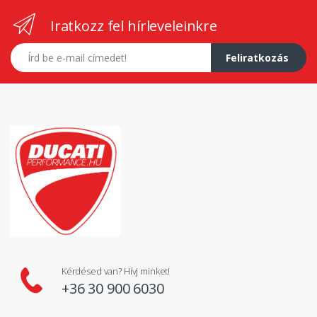
Iratkozz fel hírleveleinkre
E-mail címed
Feliratkozás
Kérdésed van? Hívj minket!
+36 30 900 6030