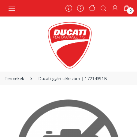
0
0
Termékek
Ducati gyári cikkszám | 17214391B