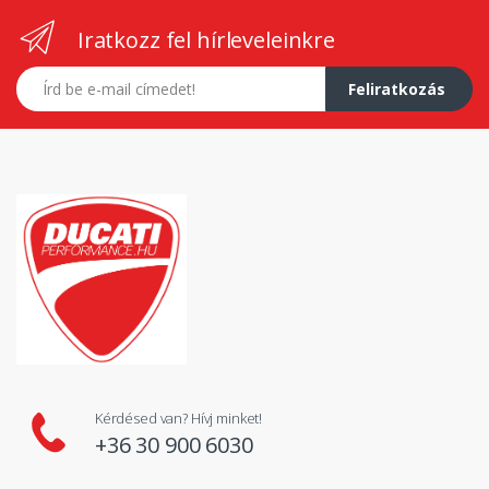
Iratkozz fel hírleveleinkre
E-mail címed
Feliratkozás
Kérdésed van? Hívj minket!
+36 30 900 6030