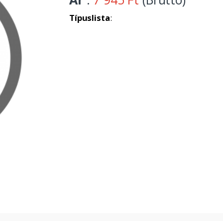
Típuslista
: