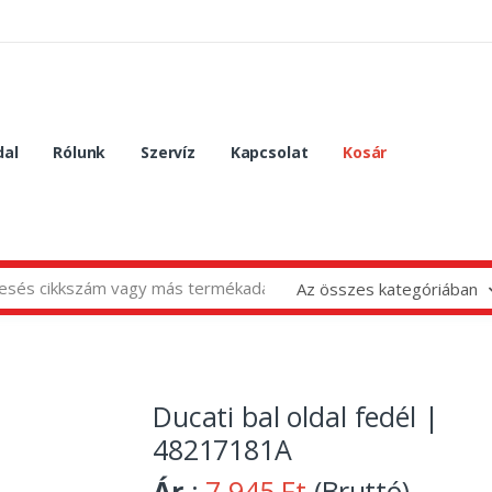
dal
Rólunk
Szervíz
Kapcsolat
Kosár
Az összes kategóriában
Ducati bal oldal fedél |
48217181A
Ár
:
7 945 Ft
(Bruttó)