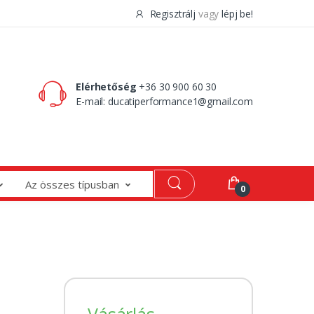
Regisztrálj
vagy
lépj be!
0 Ft
0
Elérhetőség
+36 30 900 60 30
E-mail:
ducatiperformance1@gmail.com
Az összes típusban
0
Vásárlás