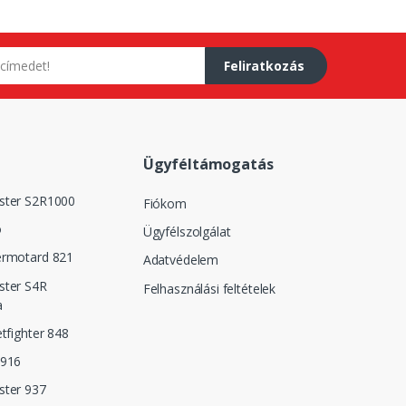
Feliratkozás
Ügyféltámogatás
ster S2R1000
Fiókom
o
Ügyfélszolgálat
ermotard 821
Adatvédelem
ster S4R
Felhasználási feltételek
a
etfighter 848
 916
ster 937