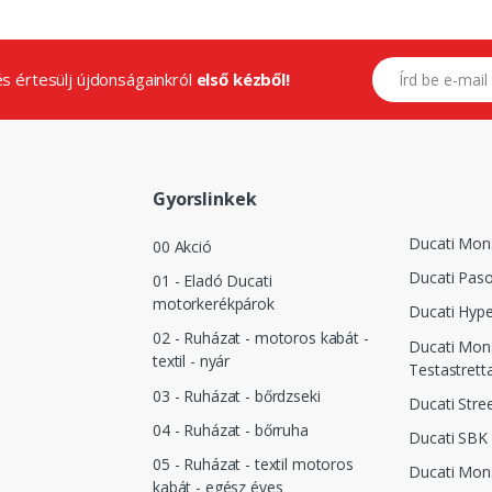
E-mail címed
.és értesülj újdonságainkról
első kézből!
Gyorslinkek
Ducati Mon
00 Akció
Ducati Pas
01 - Eladó Ducati
motorkerékpárok
Ducati Hyp
02 - Ruházat - motoros kabát -
Ducati Mon
textil - nyár
Testastrett
03 - Ruházat - bőrdzseki
Ducati Stre
04 - Ruházat - bőrruha
Ducati SBK
05 - Ruházat - textil motoros
Ducati Mon
kabát - egész éves